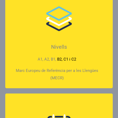
Nivells
A1, A2, B1,
B2, C1 i C2
Marc Europeu de Referència per a les Llengües
(MECR)