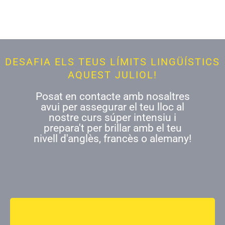
DESAFIA ELS TEUS LÍMITS LINGÜÍSTICS
AQUEST JULIOL!
Posat en contacte amb nosaltres
avui per assegurar el teu lloc al
nostre curs súper intensiu i
prepara't per brillar amb el teu
nivell d'anglès, francès o alemany!