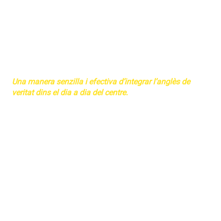
etapa educativa
, amb l’objectiu d’oferir una experiència
d’aprenentatge real, coherent i pedagògicament sòlida
dins l’espai escolar.
Les nostres propostes combinen
metodologia pròpia
,
seguiment educatiu
i
professorat especialista
, convertint
l
’anglès
en una
eina de creixement personal i acadèmic.
Una
manera
senzilla
i
efectiva
d’integrar
l’anglès de
veritat
dins
el
dia
a
dia
del
centre.