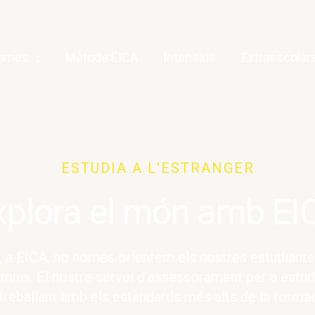
iomes
Mètode EICA
Intensius
Extraescolar
ESTUDIA A L'ESTRANGER
xplora el món amb EI
a EICA, no només orientem els nostres estudiants 
mnis. El nostre servei d’assessorament per a estudi
reballant amb els estàndards més alts de la formació