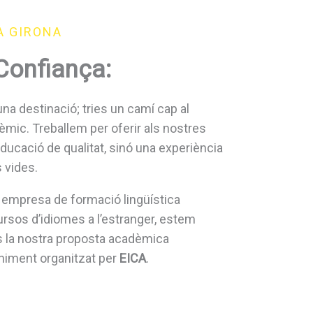
A GIRONA
Confiança:
a destinació; tries un camí cap al
mic. Treballem per oferir als nostres
ucació de qualitat, sinó una experiència
 vides.
, empresa de formació lingüística
ursos d’idiomes a l’estranger, estem
s la nostra proposta acadèmica
niment organitzat per
EICA
.