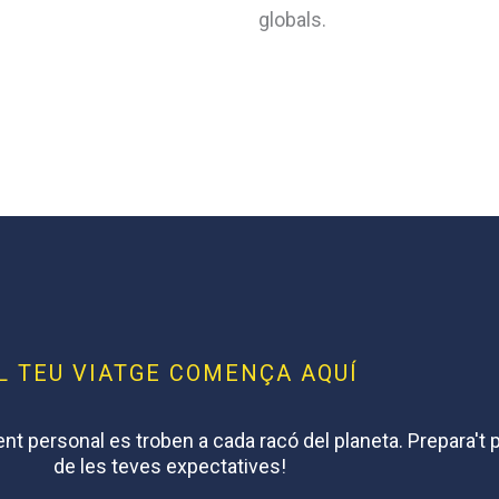
globals.
L TEU VIATGE COMENÇA AQUÍ
nt personal es troben a cada racó del planeta. Prepara't 
de les teves expectatives!