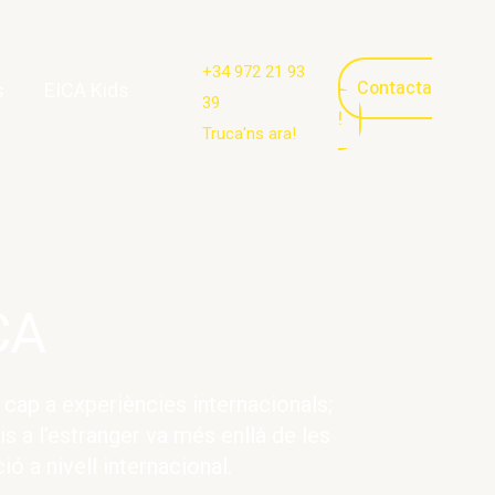
+34 972 21 93
Contacta
s
EICA Kids
39
!
Truca'ns ara!
CA
cap a experiències internacionals;
s a l’estranger va més enllà de les
 a nivell internacional.