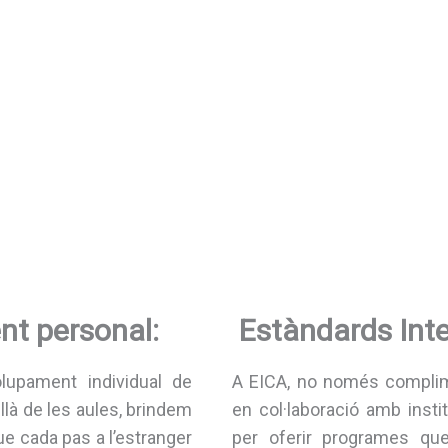
t personal:
Estàndards Inte
upament individual de
A EICA, no només complim
llà de les aules, brindem
en col·laboració amb inst
e cada pas a l’estranger
per oferir programes qu