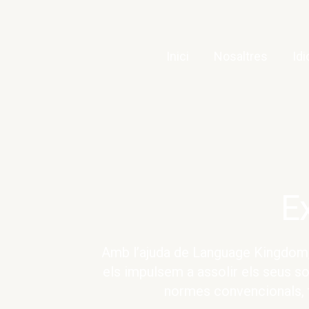
Vés
al
contingut
Inici
Nosaltres
Id
E
Amb l’ajuda de Language Kingdom, 
els impulsem a assolir els seus so
normes convencionals, t