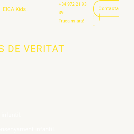
+34 972 21 93
Contacta
EICA Kids
39
!
Truca'ns ara!
S DE VERITAT
nfantil.
ensenyament infantil.