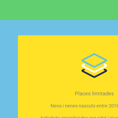
Places limitades
Nens i nenes nascuts entre 2018
Activitats organitzades per edat i niv