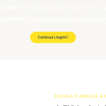
 i lúdic
: Aprenentatge natural mitjançant el joc i la
 i trilingüe
: Posem les bases per al domini de lle
Continua Llegint
ESCOLA D’ANGLÈS A 