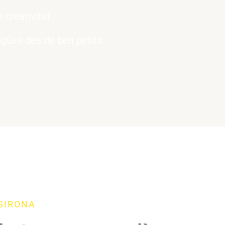
 creativitat.
ngües des de ben petits.
GIRONA