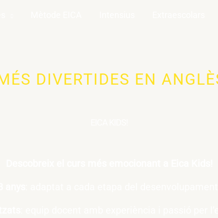
es
Mètode EICA
Intensius
Extraescolars
MÉS DIVERTIDES EN ANGLÈ
EICA KIDS!
Descobreix el curs més emocionant a Eica Kids!
8 anys
: adaptat a cada etapa del desenvolupament i
tzats
: equip docent amb experiència i passió per l’